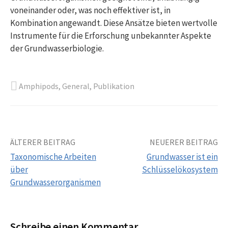
voneinander oder, was noch effektiver ist, in
Kombination angewandt. Diese Ansätze bieten wertvolle
Instrumente für die Erforschung unbekannter Aspekte
der Grundwasserbiologie.
Amphipods
,
General
,
Publikation
Beitrags-
ÄLTERER BEITRAG
NEUERER BEITRAG
Taxonomische Arbeiten
Grundwasser ist ein
Navigation
über
Schlüsselökosystem
Grundwasserorganismen
Schreibe einen Kommentar