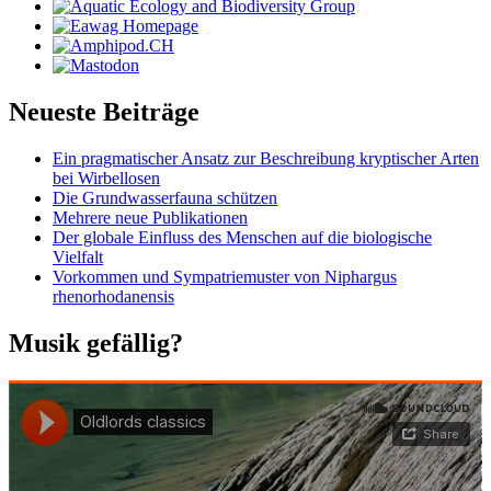
Neueste Beiträge
Ein pragmatischer Ansatz zur Beschreibung kryptischer Arten
bei Wirbellosen
Die Grundwasserfauna schützen
Mehrere neue Publikationen
Der globale Einfluss des Menschen auf die biologische
Vielfalt
Vorkommen und Sympatriemuster von Niphargus
rhenorhodanensis
Musik gefällig?