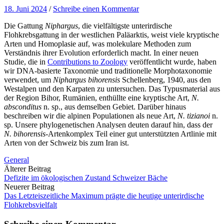
18. Juni 2024
/
Schreibe einen Kommentar
Die Gattung
Niphargus
, die vielfältigste unterirdische
Flohkrebsgattung in der westlichen Paläarktis, weist viele kryptische
Arten und Homoplasie auf, was molekulare Methoden zum
Verständnis ihrer Evolution erforderlich macht. In einer neuen
Studie, die in
Contributions to Zoology
veröffentlicht wurde, haben
wir DNA-basierte Taxonomie und traditionelle Morphotaxonomie
verwendet, um
Niphargus bihorensis
Schellenberg, 1940, aus den
Westalpen und den Karpaten zu untersuchen. Das Typusmaterial aus
der Region Bihor, Rumänien, enthüllte eine kryptische Art,
N.
absconditus
n. sp., aus demselben Gebiet. Darüber hinaus
beschreiben wir die alpinen Populationen als neue Art,
N. tizianoi
n.
sp. Unsere phylogenetischen Analysen deuten darauf hin, dass der
N. bihorensis
-Artenkomplex Teil einer gut unterstützten Artlinie mit
Arten von der Schweiz bis zum Iran ist.
General
Beitrags-
Älterer Beitrag
Defizite im ökologischen Zustand Schweizer Bäche
Navigation
Neuerer Beitrag
Das Letzteiszeitliche Maximum prägte die heutige unterirdische
Flohkrebsvielfalt