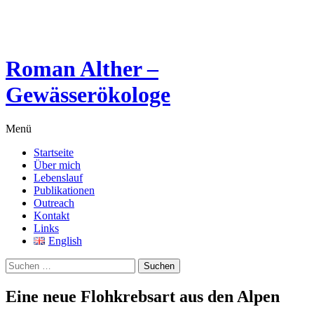
Springe
zum
Inhalt
Roman Alther –
Gewässerökologe
Menü
Startseite
Über mich
Lebenslauf
Publikationen
Outreach
Kontakt
Links
English
Suchen
nach:
Eine neue Flohkrebsart aus den Alpen