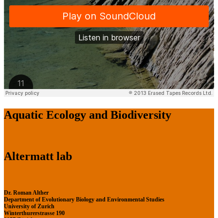
Aquatic Ecology and Biodiversity
Altermatt lab
Dr. Roman Alther
Department of Evolutionary Biology and Environmental Studies
University of Zurich
Winterthurerstrasse 190